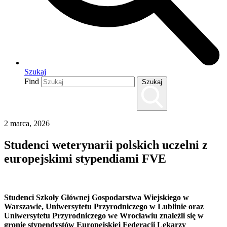
Szukaj
Find
Szukaj
2 marca, 2026
Studenci weterynarii polskich uczelni z
europejskimi stypendiami FVE
Studenci
Szkoły Głównej Gospodarstwa Wiejskiego
w
Warszawie
,
Uniwersytetu Przyrodniczego w Lublinie
oraz
Uniwersytetu Przyrodniczego we Wrocławiu
znaleźli się w
gronie stypendystów Europejskiej Federacji Lekarzy