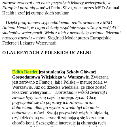
zdrowie zwierząt i na rzecz przyszłych lekarzy weterynarii, w
Europie i poza nią
– mówi Pedro Silva, wiceprezes MSD Animal
Health i szef jej europejskich struktur.
– D
zięki programowi stypendialnemu, realizowanemu z MSD
Animal Health, w ciągu dekady wspólnie wsparliśmy rozwój 432
studentów weterynarii. Wielu z nich z pewnością zostanie liderami
naszego zawodu
– mówi Siegfried Moder,prezes Europejskiej
Federacji Lekarzy Weterynarii.
O LAUREATACH Z POLSKICH UCZELNI
Edith Bardet
jest studentką Szkoły Głównej
Gospodarstwa Wiejskiego w Warszawie
. Związana
jest zarówno z Francją, jak i Polską – maturę zdała w
Warszawie. Już od dziecka wiedziała, że chce zostać
lekarzem weterynarii. –
Dorastałam wśród zwierząt i
zawsze były ważną częścią mojego życia. Chcę
przyczyniać się do poprawy ich zdrowia oraz
dobrostanu, dlatego wybór zawodu był dla mnie
naturalny
– mówi. Swoją przyszłość wiąże z hipiatrią,
czyli dziedziną weterynarii zajmującą się leczeniem
chorób koni. Szczególnie interesuje ją chirurgia tych