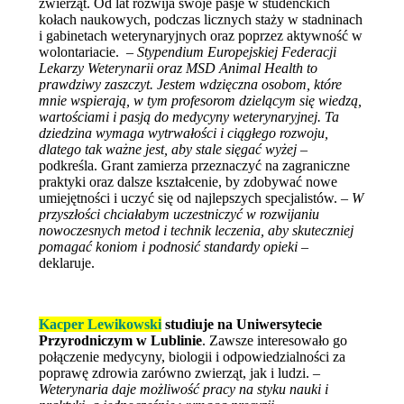
zwierząt. Od lat rozwija swoje pasje w studenckich
kołach naukowych, podczas licznych staży w stadninach
i gabinetach weterynaryjnych oraz poprzez aktywność w
wolontariacie. –
Stypendium Europejskiej Federacji
Lekarzy Weterynarii oraz MSD Animal Health to
prawdziwy zaszczyt. Jestem wdzięczna osobom, które
mnie wspierają, w tym profesorom dzielącym się wiedzą,
wartościami i pasją do medycyny weterynaryjnej. Ta
dziedzina wymaga wytrwałości i ciągłego rozwoju,
dlatego tak ważne jest, aby stale sięgać wyżej
–
podkreśla. Grant zamierza przeznaczyć na zagraniczne
praktyki oraz dalsze kształcenie, by zdobywać nowe
umiejętności i uczyć się od najlepszych specjalistów. –
W
przyszłości chciałabym uczestniczyć w rozwijaniu
nowoczesnych metod i technik leczenia, aby skuteczniej
pomagać koniom i podnosić standardy opieki
–
deklaruje.
Kacper Lewikowski
studiuje na Uniwersytecie
Przyrodniczym w Lublinie
. Zawsze interesowało go
połączenie medycyny, biologii i odpowiedzialności za
poprawę zdrowia zarówno zwierząt, jak i ludzi. –
Weterynaria daje możliwość pracy na styku nauki i