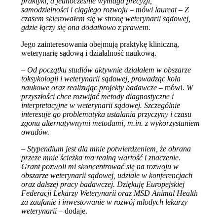
praktyki, a jednocześnie wymaga precyzji,
samodzielności i ciągłego rozwoju
–
mówi laureat – Z
czasem skierowałem się w stronę weterynarii sądowej,
gdzie łączy się ona dodatkowo z prawem.
Jego zainteresowania obejmują praktykę kliniczną,
weterynarię sądową i działalność naukową.
–
Od początku studiów aktywnie działałem w obszarze
toksykologii i weterynarii sądowej, prowadząc koła
naukowe oraz realizując projekty badawcze
– mówi.
W
przyszłości chce rozwijać metody diagnostyczne i
interpretacyjne w weterynarii sądowej. Szczególnie
interesuje go problematyka ustalania przyczyny i czasu
zgonu alternatywnymi metodami, m.in. z wykorzystaniem
owadów.
–
Stypendium jest dla mnie potwierdzeniem, że obrana
przeze mnie ścieżka ma realną wartość i znaczenie.
Grant pozwoli mi skoncentrować się na rozwoju w
obszarze weterynarii sądowej, udziale w konferencjach
oraz dalszej pracy badawczej. Dziękuję Europejskiej
Federacji Lekarzy Weterynarii oraz MSD Animal Health
za zaufanie i inwestowanie w rozwój młodych lekarzy
weterynarii
– dodaje.