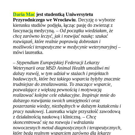
Daria Mac
jest studentką Uniwersytetu
Przyrodniczego we Wrocławiu
. Decyzję o wyborze
kierunku studiów podjęła, łącząc pasję do zwierząt z
fascynacją medycyną. –
Od początku wiedziałam, że
chcę zarówno leczyć, jak i rozwijać naukę: szukać
rozwiązań, które realnie poprawią dobrostan i
możliwości terapeutyczne w medycynie weterynaryjnej
–
mówi laureatka.
–
Stypendium Europejskiej Federacji Lekarzy
Weterynarii oraz MSD Animal Health umożliwi mi
dalszy rozwój, w tym udział w stażach i projektach
badawczych, które bez takiego wsparcia byłyby znacznie
trudniejsze do zrealizowania. To znaczące wsparcie,
pozwalające z większą pewnością i motywacją
realizować kolejne cele edukacyjne. Inspiruje mnie do
dalszego rozwijania swoich umiejętności oraz
poszerzania wiedzy, niezbędnych w dalszym kształceniu i
pracy naukowej
. Laureatka wiąże przyszłość zawodową
z działalnością naukową i kliniczną. –
Chcę
skoncentrować się na rozwoju i wdrażaniu
nowoczesnych metod diagnostycznych i terapeutycznych,
które będą realnym wsparciem zarówno dla lekarzy