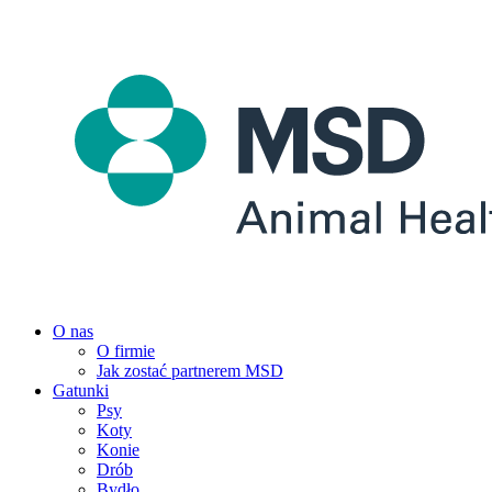
O nas
O firmie
Jak zostać partnerem MSD
Gatunki
Psy
Koty
Konie
Drób
Bydło