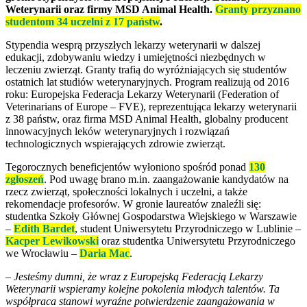
Weterynarii oraz firmy MSD Animal Health.
Granty przyznano
studentom 34 uczelni z 17 państw
.
Stypendia wesprą przyszłych lekarzy weterynarii w dalszej
edukacji, zdobywaniu wiedzy i umiejętności niezbędnych w
leczeniu zwierząt. Granty trafią do wyróżniających się studentów
ostatnich lat studiów weterynaryjnych. Program realizują od 2016
roku: Europejska Federacja Lekarzy Weterynarii (Federation of
Veterinarians of Europe – FVE), reprezentująca lekarzy weterynarii
z 38 państw, oraz firma MSD Animal Health, globalny producent
innowacyjnych leków weterynaryjnych i rozwiązań
technologicznych wspierających zdrowie zwierząt.
Tegorocznych beneficjentów wyłoniono spośród ponad
130
zgłoszeń
. Pod uwagę brano m.in. zaangażowanie kandydatów na
rzecz zwierząt, społeczności lokalnych i uczelni, a także
rekomendacje profesorów. W gronie laureatów znaleźli się:
studentka Szkoły Głównej Gospodarstwa Wiejskiego w Warszawie
–
Edith Bardet
, student Uniwersytetu Przyrodniczego w Lublinie –
Kacper Lewikowski
oraz studentka Uniwersytetu Przyrodniczego
we Wrocławiu –
Daria Mac
.
–
Jesteśmy dumni, że wraz z Europejską Federacją Lekarzy
Weterynarii wspieramy kolejne pokolenia młodych talentów. Ta
współpraca stanowi wyraźne potwierdzenie zaangażowania w